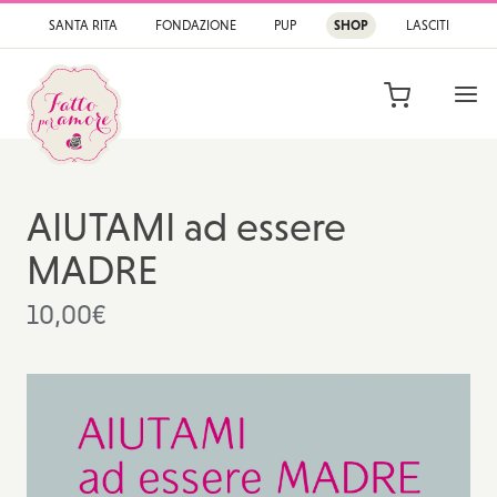
SANTA RITA
FONDAZIONE
PUP
SHOP
LASCITI
APRI
Fatto per Amore
Lo shop di prodotti c
AIUTAMI ad essere
MADRE
10,00
€