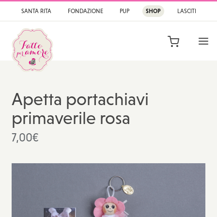
SANTA RITA
FONDAZIONE
PUP
SHOP
LASCITI
APRI
Fatto per Amore
Lo shop di prodotti c
Apetta portachiavi
primaverile rosa
7,00
€